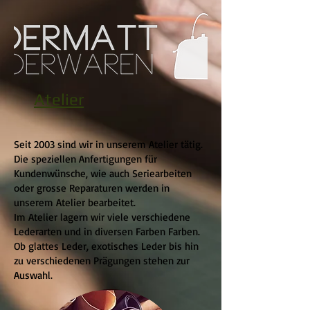
Atelier
Seit 2003 sind wir in unserem Atelier tätig.
Die speziellen Anfertigungen für
Kundenwünsche, wie auch Seriearbeiten
oder grosse Reparaturen werden in
unserem Atelier bearbeitet.
Im Atelier lagern wir viele verschiedene
Lederarten und in diversen Farben Farben.
Ob glattes Leder, exotisches Leder bis hin
zu verschiedenen Prägungen stehen zur
Auswahl.